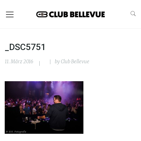
_DSC5751
11. März 2016
by
Club Bellevue