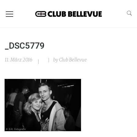
_DSC5779
11. März 2016
by
Club Bellevue