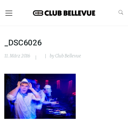
_DSC6026
11. März 2016
by
Club Bellevue