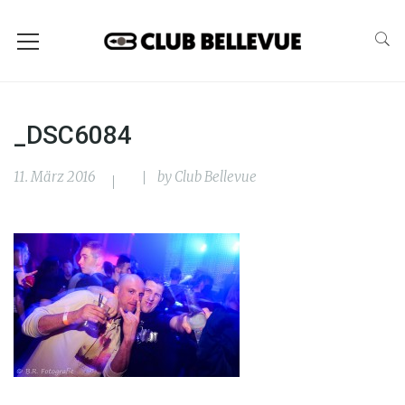
_DSC6084
11. März 2016
by
Club Bellevue