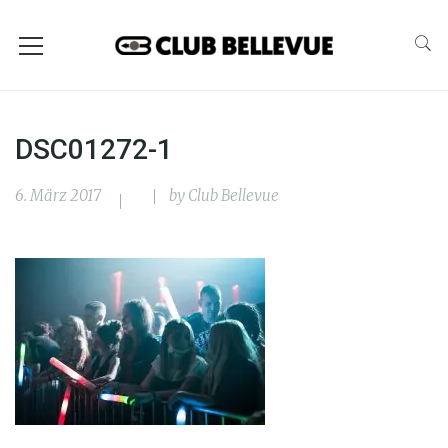
DSC01272-1
6. März 2017
by
Club Bellevue