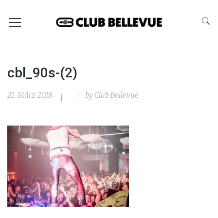
cbl_90s-(2)
21. März 2018
by
Club Bellevue